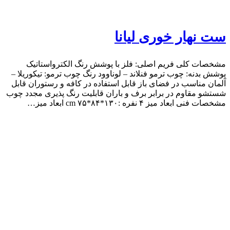
ست نهار خوری لیانا
مشخصات کلی فریم اصلی: فلز با پوشش رنگ الکترواستاتیک
پوشش بدنه: چوب ترمو فنلاند – لوناوود رنگ چوب ترمو: تیکوریلا –
آلمان مناسب در فضای باز قابل استفاده در کافه و رستوران قابل
شستشو مقاوم در برابر برف و باران قابلیت رنگ پذیری مجدد چوب
مشخصات فنی ابعاد میز ۴ نفره :۱۳۰*۸۴*۷۵ cm ابعاد میز…