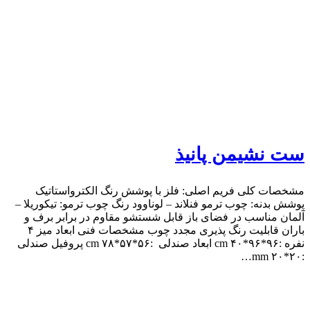
ست نشیمن پانیذ
مشخصات کلی فریم اصلی: فلز با پوشش رنگ الکترواستاتیک
پوشش بدنه: چوب ترمو فنلاند – لوناوود رنگ چوب ترمو: تیکوریلا –
آلمان مناسب در فضای باز قابل شستشو مقاوم در برابر برف و
باران قابلیت رنگ پذیری مجدد چوب مشخصات فنی ابعاد میز ۴
نفره :۹۶*۹۶*۴۰ cm ابعاد صندلی :۵۶*۵۷*۷۸ cm پروفیل صندلی
:۲۰*۲۰ mm…