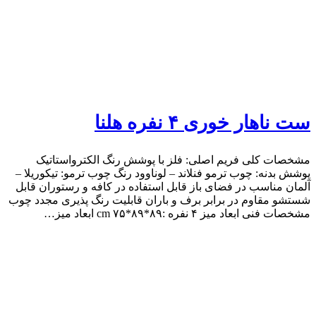
ست ناهار خوری ۴ نفره هلنا
مشخصات کلی فریم اصلی: فلز با پوشش رنگ الکترواستاتیک
پوشش بدنه: چوب ترمو فنلاند – لوناوود رنگ چوب ترمو: تیکوریلا –
آلمان مناسب در فضای باز قابل استفاده در کافه و رستوران قابل
شستشو مقاوم در برابر برف و باران قابلیت رنگ پذیری مجدد چوب
مشخصات فنی ابعاد میز ۴ نفره :۸۹*۸۹*۷۵ cm ابعاد میز…