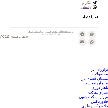
تلگرام
واتساپ
نماد اعتماد
سیاست حفظ حریم خصوصی
سیاست کوکی‌ها
شرایط و ضوابط
2025noavaranasar@
نواوران اثر
محصولات
مبلمان فضای باز
مبلمان نیم ست
ناهارخوری
میز و نیمکت
میز و نیمکت چوبی
فلاورباکس
فلاورباکس فلزی