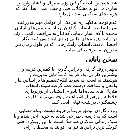
شد. همچنین نادیده گرفتن وزن متریال و فشار وارد بر
سازه، می تواند مشکلات فنی و حتی ایمنی ایجاد کند که
هزینه های سنگینی به دنبال دارد.
عدم توجه به نگهداری نیز یکی از عوامل مهم هدررفت
سرمایه است. انتخاب گیاهان پرنیاز، سیستم های آبیاری
پیچیده یا کف سازی هایی که نیاز به مراقبت دائمی دارند،
در نهایت هزینه های جانبی زیادی ایجاد می کنند. نگاه
اقتصادی یعنی انتخاب راهکارهایی که در طول زمان نیز
مقرون به صرفه باقی بمانند.
سخن پایانی
تجهیز روف گاردن و تراس گاردن با کمترین هزینه و
بیشترین کارایی، یک فرآیند کاملاً قابل مدیریت و
هوشمندانه است، به شرط آنکه تصمیم ها بر اساس نیاز
واقعی و شناخت درست فضا گرفته شوند. انتخاب
متریال های ساده اما بادوام، استفاده از نورپردازی
خلاقانه و پرهیز از اشتباهات رایج، می تواند تفاوت
چشمگیری در نتیجه نهایی ایجاد کند.
روف گاردن موفق لزوماً پرهزینه نیست؛ بلکه فضایی
است که به درستی طراحی شده، به خوبی اجرا شده و با
سبک زندگی ساکنان هماهنگ است. با این رویکرد، حتی
کوچک ترین تراس ها نیز می توانند به محیطی آرام،