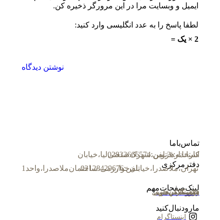
ایمیل و وبسایت مرا در این مرورگر ذخیره کن.
لطفا پاسخ را به عدد انگلیسی وارد کنید:
2 × یک =
نوشتن دیدگاه
تماس با ما
استاندارد 3
تلفن: 02833666574
کارخانه:قزوین، شهرک صنعتی لیا،خیابان
دفتر مرکزی
تلفن:02128429676
تهران، ملاصدرا، خیابان خوارزمی، ساختمان ملاصدرا، واحد 1
لینک صفحات مهم
نیم ست
فلاور باکس
روف گاردن
میز و نیمکت
فلاور باکس بتنی
فلاور باکس فلزی
فلاور باکس چوبی
میز و نیمکت چوبی
ما رو دنبال کنید
اینستاگرام